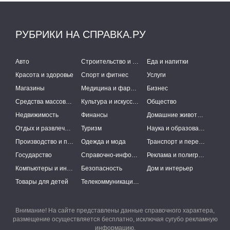
РУБРИКИ НА СПРАВКА.РУ
Авто
Строительство и ремонт
Еда и напитки
Красота и здоровье
Спорт и фитнес
Услуги
Магазины
Медицина и фармацевтика
Бизнес
Средства массовой информации
Культура и искусство
Общество
Недвижимость
Финансы
Домашние животные
Отдых и развлечения
Туризм
Наука и образование
Производство и поставки
Одежда и мода
Транспорт и перевозки
Государство
Справочно-информационные системы
Реклама и полиграфия
Компьютеры и интернет
Безопасность
Дом и интерьер
Товары для детей
Телекоммуникации и связь
Внимание! На сайте представлены данные справочного характера,
размещение осуществляется бесплатно, исключая сугубо рекламную
информацию.