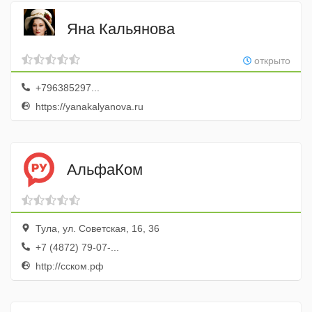
Яна Кальянова
открыто
+796385297...
https://yanakalyanova.ru
АльфаКом
Тула, ул. Советская, 16, 36
+7 (4872) 79-07-...
http://сском.рф