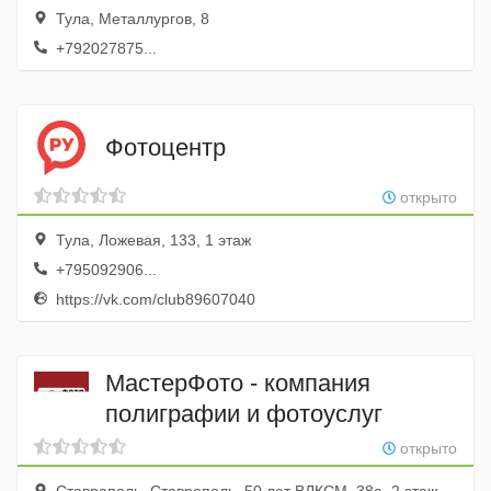
Тула, Металлургов, 8
+792027875...
Фотоцентр
открыто
Тула, Ложевая, 133, 1 этаж
+795092906...
https://vk.com/club89607040
МастерФото - компания
полиграфии и фотоуслуг
открыто