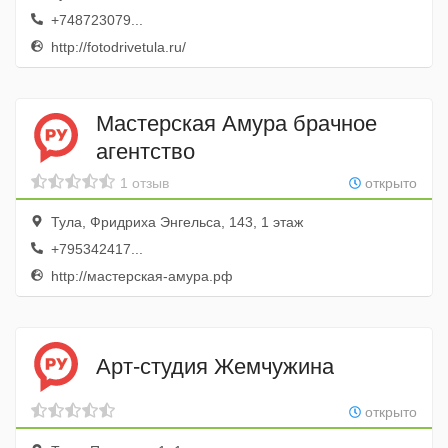
+748723079...
http://fotodrivetula.ru/
Мастерская Амура брачное
агентство
1 отзыв
открыто
Тула, Фридриха Энгельса, 143, 1 этаж
+795342417...
http://мастерская-амура.рф
Арт-студия Жемчужина
открыто