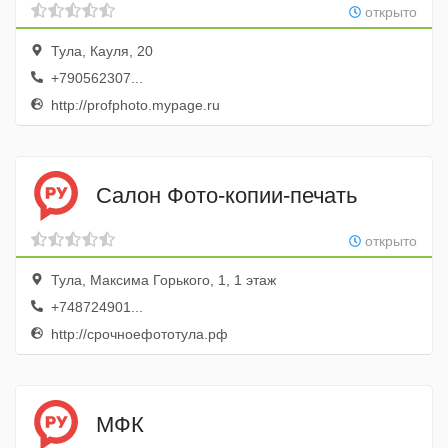
открыто
Тула, Кауля, 20
+790562307...
http://profphoto.mypage.ru
Салон Фото-копии-печать
открыто
Тула, Максима Горького, 1, 1 этаж
+748724901...
http://срочноефототула.рф
МФК