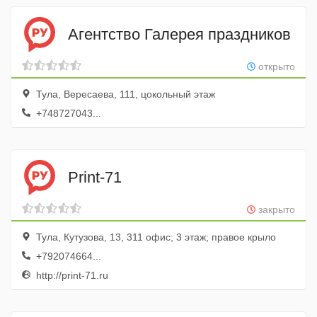
Агентство Галерея праздников
открыто
Тула, Вересаева, 111, цокольный этаж
+748727043...
Print-71
закрыто
Тула, Кутузова, 13, 311 офис; 3 этаж; правое крыло
+792074664...
http://print-71.ru