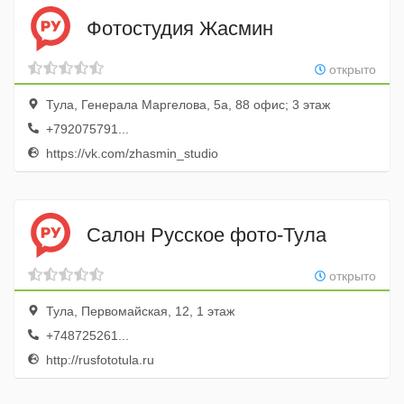
Фотостудия Жасмин
открыто
Тула, Генерала Маргелова, 5а, 88 офис; 3 этаж
+792075791...
https://vk.com/zhasmin_studio
Салон Русское фото-Тула
открыто
Тула, Первомайская, 12, 1 этаж
+748725261...
http://rusfototula.ru