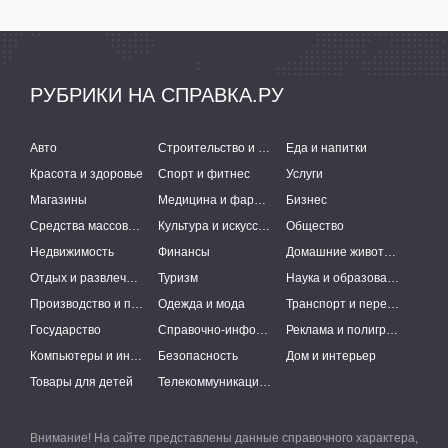
РУБРИКИ НА СПРАВКА.РУ
Авто
Строительство и ремонт
Еда и напитки
Красота и здоровье
Спорт и фитнес
Услуги
Магазины
Медицина и фармацевтика
Бизнес
Средства массовой информации
Культура и искусство
Общество
Недвижимость
Финансы
Домашние животные
Отдых и развлечения
Туризм
Наука и образование
Производство и поставки
Одежда и мода
Транспорт и перевозки
Государство
Справочно-информационные системы
Реклама и полиграфия
Компьютеры и интернет
Безопасность
Дом и интерьер
Товары для детей
Телекоммуникации и связь
Внимание! На сайте представлены данные справочного характера,