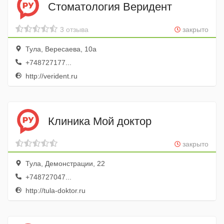
Стоматология Веридент
3 отзыва
закрыто
Тула, Вересаева, 10а
+748727177...
http://verident.ru
Клиника Мой доктор
закрыто
Тула, Демонстрации, 22
+748727047...
http://tula-doktor.ru