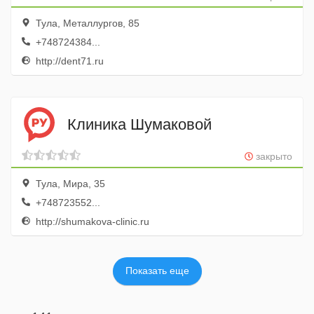
Тула, Металлургов, 85
+748724384...
http://dent71.ru
Клиника Шумаковой
закрыто
Тула, Мира, 35
+748723552...
http://shumakova-clinic.ru
Показать еще