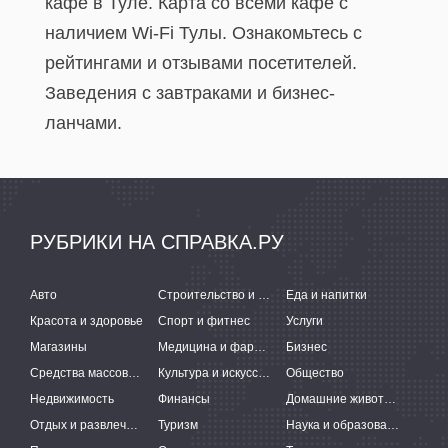
кафе в Туле. Карта со всеми кафе с
наличием Wi-Fi Тулы. Ознакомьтесь с
рейтингами и отзывами посетителей.
Заведения с завтраками и бизнес-
ланчами.
РУБРИКИ НА СПРАВКА.РУ
Авто
Строительство и ремонт
Еда и напитки
Красота и здоровье
Спорт и фитнес
Услуги
Магазины
Медицина и фармацевтика
Бизнес
Средства массовой информации
Культура и искусство
Общество
Недвижимость
Финансы
Домашние животные
Отдых и развлечения
Туризм
Наука и образование