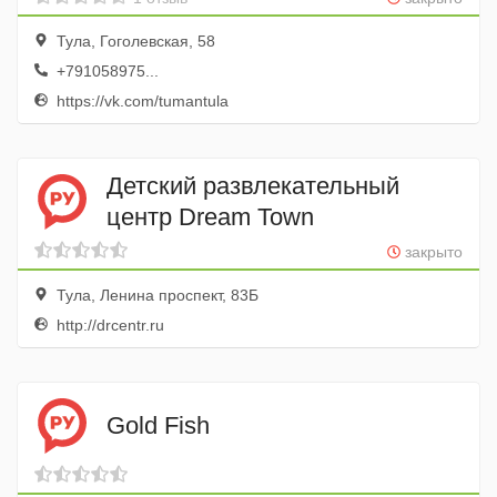
Тула, Гоголевская, 58
+791058975...
https://vk.com/tumantula
Детский развлекательный
центр Dream Town
закрыто
Тула, Ленина проспект, 83Б
http://drcentr.ru
Gold Fish