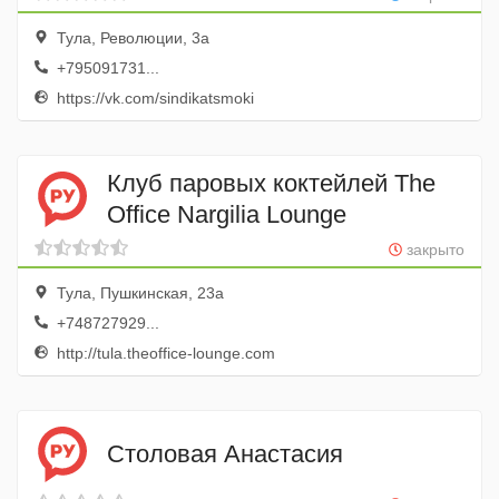
Тула, Революции, 3а
+795091731...
https://vk.com/sindikatsmoki
Клуб паровых коктейлей The
Office Nargilia Lounge
закрыто
Тула, Пушкинская, 23а
+748727929...
http://tula.theoffice-lounge.com
Столовая Анастасия