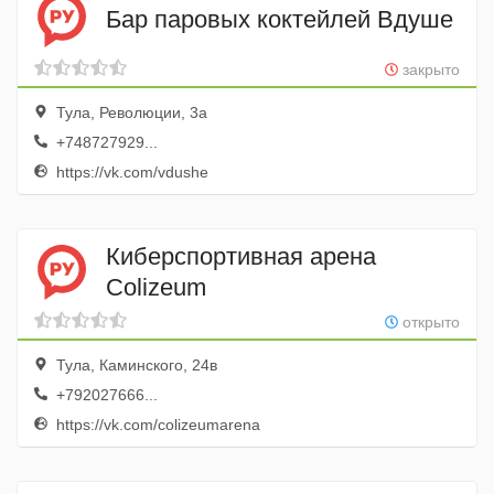
Бар паровых коктейлей Вдуше
закрыто
Тула, Революции, 3а
+748727929...
https://vk.com/vdushe
Киберспортивная арена
Colizeum
открыто
Тула, Каминского, 24в
+792027666...
https://vk.com/colizeumarena