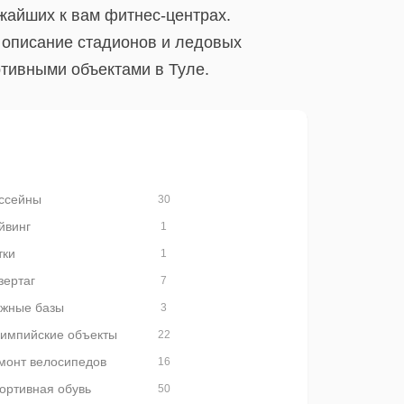
жайших к вам фитнес-центрах.
 описание стадионов и ледовых
ртивными объектами в Туле.
ссейны
30
йвинг
1
тки
1
зертаг
7
жные базы
3
импийские объекты
22
монт велосипедов
16
ортивная обувь
50