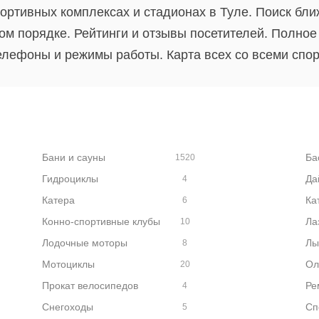
ортивных комплексах и стадионах в Туле. Поиск бли
м порядке. Рейтинги и отзывы посетителей. Полное
елефоны и режимы работы. Карта всех со всеми спо
Бани и сауны
Ба
1520
Гидроциклы
Да
4
Катера
Ка
6
Конно-спортивные клубы
Ла
10
Лодочные моторы
Лы
8
Мотоциклы
Ол
20
Прокат велосипедов
Ре
4
Снегоходы
Сп
5