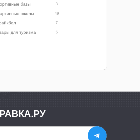
ортивные базы
3
ортивные школы
49
райкбол
7
вары для туризма
5
РАВКА.РУ