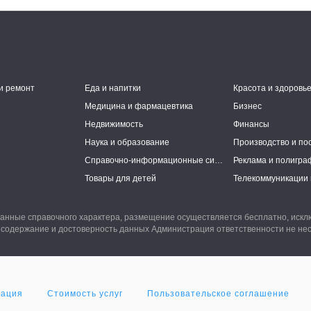
и ремонт
Еда и напитки
Красота и здоровь
Медицина и фармацевтика
Бизнес
Недвижимость
Финансы
Наука и образование
Производство и по
Справочно-информационные системы
Реклама и полигра
Товары для детей
Телекоммуникации 
анные справочного характера, размещение осуществляется бесплатно, иск
 содержание и достоверность данных Администрация ответственности не нес
мация
Стоимость услуг
Пользовательское соглашение