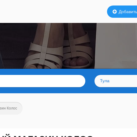
Добавить
Тула
зин Колос