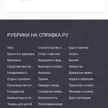
РУБРИКИ НА СПРАВКА.РУ
Авто
Строительство и ремонт
Еда и напитки
Красота и здоровье
Спорт и фитнес
Услуги
Магазины
Медицина и фармацевтика
Бизнес
Средства массовой информации
Культура и искусство
Общество
Недвижимость
Финансы
Домашние животные
Отдых и развлечения
Туризм
Наука и образование
Производство и поставки
Одежда и мода
Транспорт и перевозки
Государство
Справочно-информационные системы
Реклама и полиграфия
Компьютеры и интернет
Безопасность
Дом и интерьер
Товары для детей
Телекоммуникации и связь