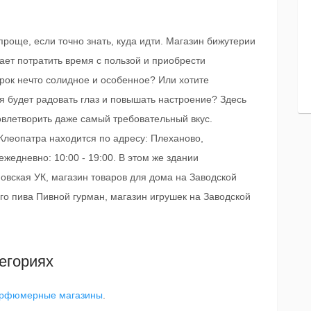
роще, если точно знать, куда идти. Магазин бижутерии
ает потратить время с пользой и приобрести
рок нечто солидное и особенное? Или хотите
ая будет радовать глаз и повышать настроение? Здесь
овлетворить даже самый требовательный вкус.
леопатра находится по адресу: Плеханово,
жедневно: 10:00 - 19:00. В этом же здании
вская УК, магазин товаров для дома на Заводской
о пива Пивной гурман, магазин игрушек на Заводской
егориях
рфюмерные магазины
.