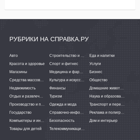
РУБРИКИ НА СПРАВКА.РУ
Авто
Строительство и ремонт
Еда и напитки
Красота и здоровье
Спорт и фитнес
Услуги
Магазины
Медицина и фармацевтика
Бизнес
Средства массовой информации
Культура и искусство
Общество
Недвижимость
Финансы
Домашние животные
Отдых и развлечения
Туризм
Наука и образование
Производство и поставки
Одежда и мода
Транспорт и перевозки
Государство
Справочно-информационные системы
Реклама и полиграфия
Компьютеры и интернет
Безопасность
Дом и интерьер
Товары для детей
Телекоммуникации и связь